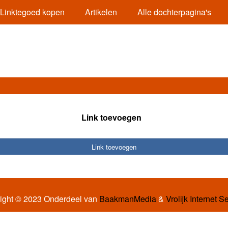
Linktegoed kopen
Artikelen
Alle dochterpagina's
Link toevoegen
Link toevoegen
ight © 2023 Onderdeel van
BaakmanMedia
&
Vrolijk Internet S