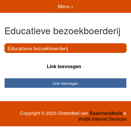
Menu +
Educatieve bezoekboerderij
Educatieve bezoekboerderij
Link toevoegen
Link toevoegen
Copyright © 2023 Onderdeel van
BaakmanMedia
&
Vrolijk Internet Services